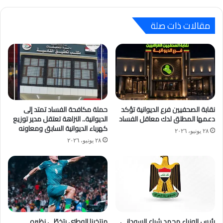
مقالات ذات صلة
نقابة الصحفيين فرع الديوانية تؤكد
حملة مكافحة الفساد تمتد إلى
دعمها المطلق لدك معاقل الفساد
الديوانية.. النزاهة تعتقل مدير توزيع
كهرباء الديوانية السابق ومعاونه
٢٨ يونيو، ٢٠٢٦
٢٨ يونيو، ٢٠٢٦
رئيس الوزراء محمد شياع السوداني
منتخبنا الوطني يتخطّى نظيره