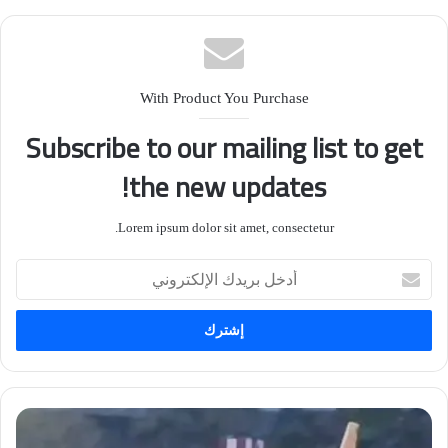
With Product You Purchase
Subscribe to our mailing list to get
the new updates!
Lorem ipsum dolor sit amet, consectetur.
أ
د
خ
ل
ب
ر
ي
د
ك