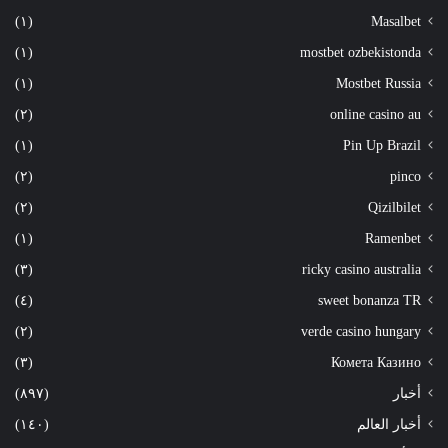
(١)
Masalbet
(١)
mostbet ozbekistonda
(١)
Mostbet Russia
(٢)
online casino au
(١)
Pin Up Brazil
(٢)
pinco
(٢)
Qizilbilet
(١)
Ramenbet
(٣)
ricky casino australia
(٤)
sweet bonanza TR
(٢)
verde casino hungary
(٣)
Комета Казино
أخبار
(٨٩٧)
أخبار العالم
(١٤٠)