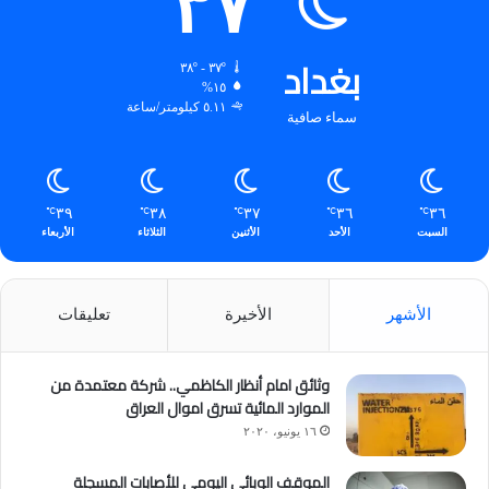
٣٧
بغداد
٣٧º - ٣٨º
١٥%
٥.١١ كيلومتر/ساعة
سماء صافية
٣٩
٣٨
٣٧
٣٦
٣٦
℃
℃
℃
℃
℃
السبت
الأحد
الأثنين
الثلاثاء
الأربعاء
الأشهر
الأخيرة
تعليقات
وثائق امام أنظار الكاظمي.. شركة معتمدة من
الموارد المائية تسرق اموال العراق
١٦ يونيو، ٢٠٢٠
الموقف الوبائي اليومي للأصابات المسجلة