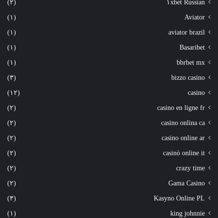
(٢)
١xbet Russian
(١)
Aviator
(١)
aviator brazil
(١)
Basaribet
(١)
bbrbet mx
(٣)
bizzo casino
(١٢)
casino
(٢)
casino en ligne fr
(٢)
casino onlina ca
(٢)
casino online ar
(٢)
casinò online it
(٢)
crazy time
(٢)
Gama Casino
(٣)
Kasyno Online PL
(١)
king johnnie