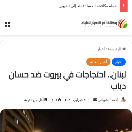
حملة مكافحة الفساد تمتد إلى الديوانية.. النزاهة تعتقل مدير توزيع كهرباء الديوانية السابق ومعاونه
الق
الرئيسية
/
أخبار
أخبار
أخبار العالم
لبنان.. احتجاجات في بيروت ضد حسان
دياب
أحمد الشيباني
أ
٨ فبراير، ٢٠٢٠
٣٠٦
أقل من دقيقة
ر
س
ل
ب