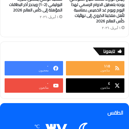
يوجه بتعطيل الدوام الرسمي لهذا
البوليفي (2-1) ويحجز آخر البطاقات
اليوم ويوم غد الخميس بمناسبة
المؤهلة إلى كأس العالم 2026
تأهل منتخبنا الكروي إلى نهائيات
١ أبريل، ٢٠٢٦
كأس العالم 2026
١ أبريل، ٢٠٢٦
تابعونا
٠
١١٥
متابعون
معجبون
٠
٤
متابعون
متابعون
الطقس
℃