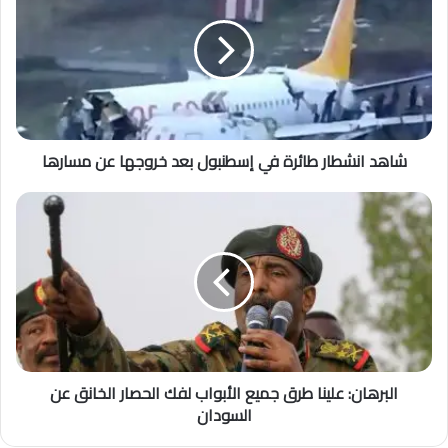
ا
ل
إ
ل
ك
ت
ر
شاهد انشطار طائرة في إسطنبول بعد خروجها عن مسارها
و
ن
ي
البرهان: علينا طرق جميع الأبواب لفك الحصار الخانق عن
السودان