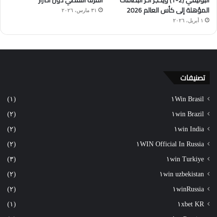
البوليفي (2-1) ويحجز آخر البطاقات
القرنة النفطي دون أضرار
المؤهلة إلى كأس العالم 2026
٣١ مارس، ٢٠٢٦
١ أبريل، ٢٠٢٦
تصنيفات
(١)
١Win Brasil
(٢)
١win Brazil
(٢)
١win India
(٢)
١WIN Official In Russia
(٣)
١win Turkiye
(٢)
١win uzbekistan
(٢)
١winRussia
(١)
١xbet KR