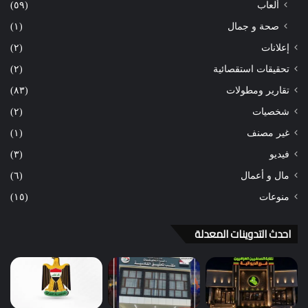
ألعاب
(٥٩)
صحة و جمال
(١)
إعلانات
(٢)
تحقيقات استقصائية
(٢)
تقارير ومطولات
(٨٣)
شخصيات
(٢)
غير مصنف
(١)
فيديو
(٣)
مال و أعمال
(٦)
منوعات
(١٥)
احدث التدوينات المعدلة