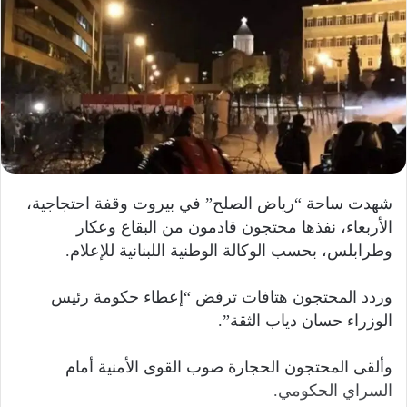
ر
ي
د
ا
إ
ل
ك
ت
ر
شهدت ساحة “رياض الصلح” في بيروت وقفة احتجاجية،
و
الأربعاء، نفذها محتجون قادمون من البقاع وعكار
ن
وطرابلس، بحسب الوكالة الوطنية اللبنانية للإعلام.
ي
ا
وردد المحتجون هتافات ترفض “إعطاء حكومة رئيس
الوزراء حسان دياب الثقة”.
وألقى المحتجون الحجارة صوب القوى الأمنية أمام
السراي الحكومي.